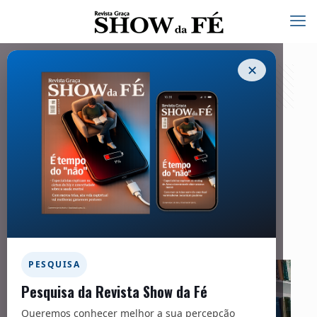
✕
Entrevista – 286
10/05/2023
Facebook
Twitter
Messenger
Email
WhatsApp
PESQUISA
Pesquisa da Revista Show da Fé
Queremos conhecer melhor a sua percepção