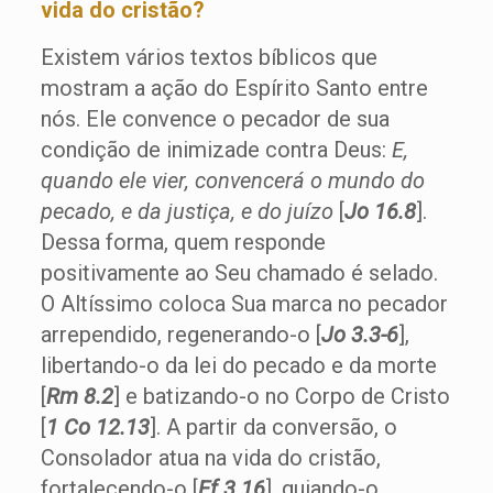
vida do cristão?
Existem vários textos bíblicos que
mostram a ação do Espírito Santo entre
nós. Ele convence o pecador de sua
condição de inimizade contra Deus:
E,
quando ele vier, convencerá o mundo do
pecado, e da justiça, e do juízo
[
Jo 16.8
].
Dessa forma, quem responde
positivamente ao Seu chamado é selado.
O Altíssimo coloca Sua marca no pecador
arrependido, regenerando-o [
Jo 3.3-6
],
libertando-o da lei do pecado e da morte
[
Rm 8.2
] e batizando-o no Corpo de Cristo
[
1 Co 12.13
]. A partir da conversão, o
Consolador atua na vida do cristão,
fortalecendo-o [
Ef 3.16
], guiando-o,