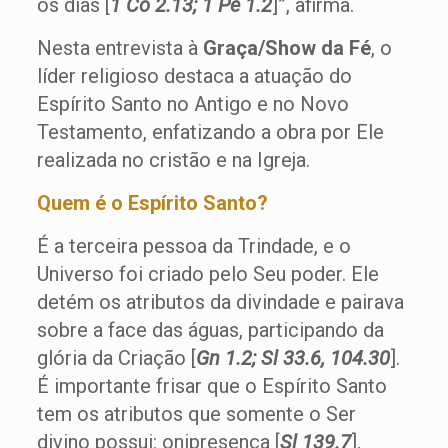
os dias [
1 Co 2.13; 1 Pe 1.2
]”, afirma.
Nesta entrevista à
Graça/Show da Fé
, o
líder religioso destaca a atuação do
Espírito Santo no Antigo e no Novo
Testamento, enfatizando a obra por Ele
realizada no cristão e na Igreja.
Quem é o Espírito Santo?
É a terceira pessoa da Trindade, e o
Universo foi criado pelo Seu poder. Ele
detém os atributos da divindade e pairava
sobre a face das águas, participando da
glória da Criação [
Gn 1.2; Sl 33.6, 104.30
].
É importante frisar que o Espírito Santo
tem os atributos que somente o Ser
divino possui: onipresença [
Sl
139.7
],