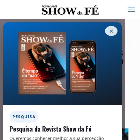
✕
Cultos on-line, apps bíblicos e doações
digitais redefinem a vivência cristã e a
evangelização
14/11/2025
Facebook
Twitter
Messenger
Email
WhatsApp
PESQUISA
Pesquisa da Revista Show da Fé
Queremos conhecer melhor a sua percepção