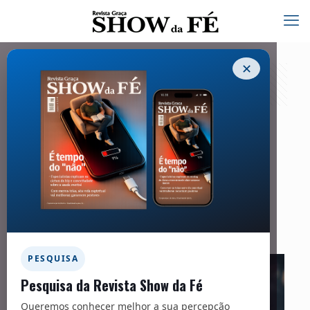
✕
Crescimento histórico
12/09/2024
Facebook
Twitter
Messenger
Email
WhatsApp
PESQUISA
Pesquisa da Revista Show da Fé
Queremos conhecer melhor a sua percepção