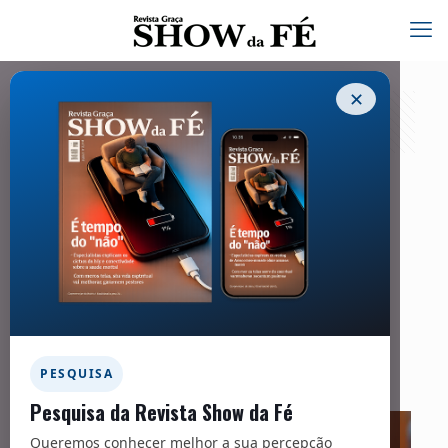
✕
Confiantes no juízo de Deus, cristãos
avaliam o papel do Judiciário, muitas
vezes falho e lento
15/09/2025
Facebook
Twitter
Messenger
Email
WhatsApp
PESQUISA
Pesquisa da Revista Show da Fé
Queremos conhecer melhor a sua percepção