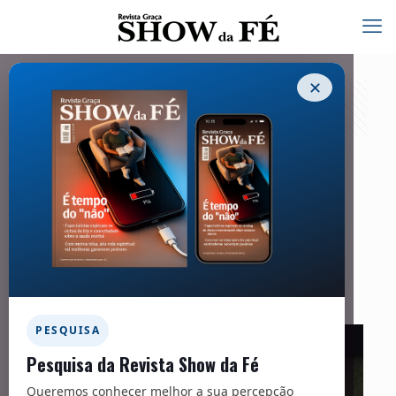
✕
Comportamento
20/06/2023
Facebook
Twitter
Messenger
Email
WhatsApp
PESQUISA
Pesquisa da Revista Show da Fé
Queremos conhecer melhor a sua percepção