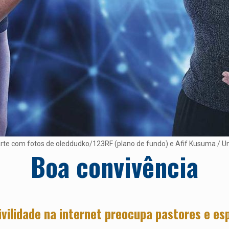
Arte com fotos de oleddudko/123RF (plano de fundo) e Afif Kusuma / U
Boa convivência
ivilidade na internet preocupa pastores e es