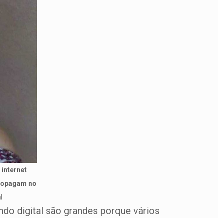
 internet
propagam no
l
ndo digital são grandes porque vários