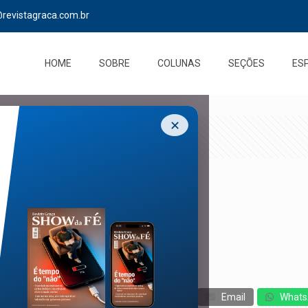
@revistagraca.com.br
HOME
SOBRE
COLUNAS
SEÇÕES
ES
✕
cebook
Twitter
Messenger
Email
Whats