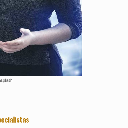
nsplash
pecialistas