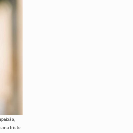
mpaixão,
 uma triste