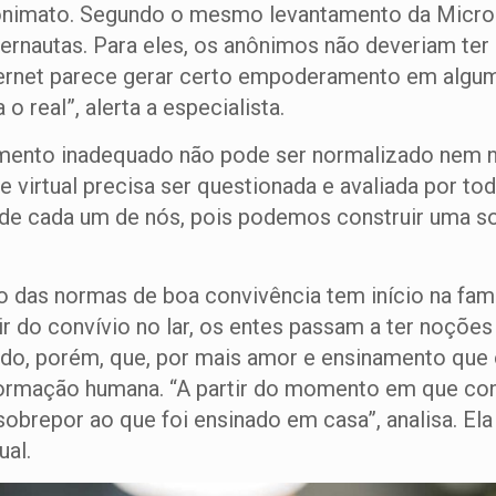
onimato. Segundo o mesmo levantamento da Microso
internautas. Para eles, os anônimos não deveriam te
ternet parece gerar certo empoderamento em algu
 real”, alerta a especialista.
ento inadequado não pode ser normalizado nem no
 e virtual precisa ser questionada e avaliada por to
de cada um de nós, pois podemos construir uma s
das normas de boa convivência tem início na famíli
ir do convívio no lar, os entes passam a ter noçõe
ando, porém, que, por mais amor e ensinamento que o
ormação humana. “A partir do momento em que conv
sobrepor ao que foi ensinado em casa”, analisa. Ela
ual.