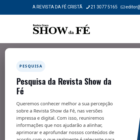
A REVISTA DA FÉ CRISTÃ
21 3077 5165
editor
PESQUISA
Pesquisa da Revista Show da
Comportamento
Fé
01/05/2022
Queremos conhecer melhor a sua percepção
sobre a Revista Show da Fé, nas versões
impressa e digital. Com isso, reuniremos
informações que nos ajudarão a alinhar,
aprimorar e aprofundar nossos conteúdos de
Fa
acordo com o que realmente é relevante para