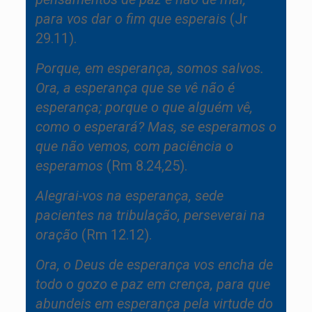
para vos dar o fim que esperais
(Jr
29.11).
Porque, em esperança, somos salvos.
Ora, a esperança que se vê não é
esperança; porque o que alguém vê,
como o esperará? Mas, se esperamos o
que não vemos, com paciência o
esperamos
(Rm 8.24,25).
Alegrai-vos na esperança, sede
pacientes na tribulação, perseverai na
oração
(Rm 12.12).
Ora, o Deus de esperança vos encha de
todo o gozo e paz em crença, para que
abundeis em esperança pela virtude do