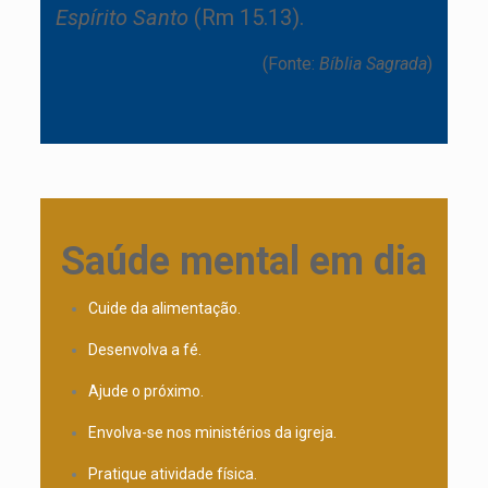
Espírito Santo
(Rm 15.13).
(Fonte:
Bíblia Sagrada
)
Saúde mental em dia
Cuide da alimentação.
Desenvolva a fé.
Ajude o próximo.
Envolva-se nos ministérios da igreja.
Pratique atividade física.