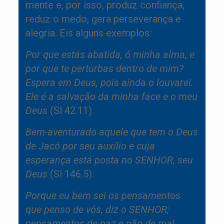
mente e, por isso, produz confiança,
reduz o medo, gera perseverança e
alegria. Eis alguns exemplos:
Por que estás abatida, ó minha alma, e
por que te perturbas dentro de mim?
Espera em Deus, pois ainda o louvarei.
Ele é a salvação da minha face e o meu
Deus
(Sl 42.11).
Bem-aventurado aquele que tem o Deus
de Jacó por seu auxílio e cuja
esperança está posta no SE
NHOR, seu
Deus
(Sl 146.5).
Porque eu bem sei os pensamentos
que penso de vós, diz o SENHOR;
pensamentos de paz e não de mal,