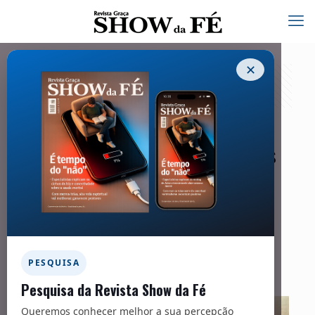
✕
Com algumas Igrejas Evangélicas
estabelecidas na moderna Dubai,
cristãos testemunham sua fé em Jesus
13/08/2025
Facebook
Twitter
Messenger
Email
WhatsApp
PESQUISA
Pesquisa da Revista Show da Fé
Queremos conhecer melhor a sua percepção