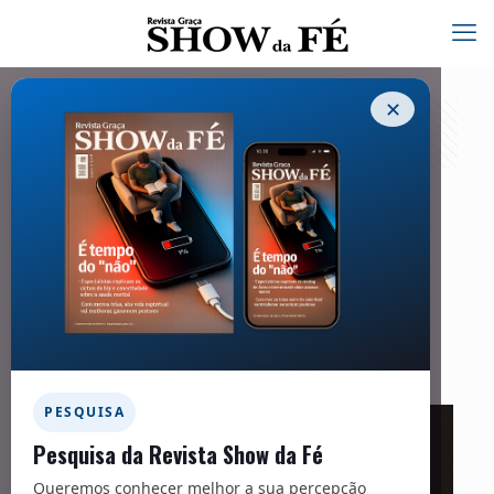
✕
Ciência
08/08/2022
Facebook
Twitter
Messenger
Email
WhatsApp
PESQUISA
Pesquisa da Revista Show da Fé
Queremos conhecer melhor a sua percepção