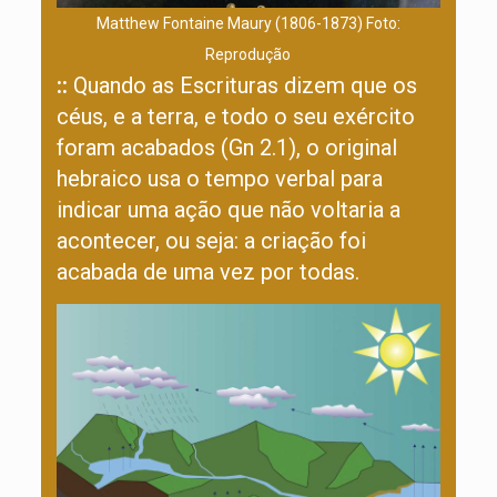
Matthew Fontaine Maury (1806-1873)
Foto:
Reprodução
::
Quando as Escrituras dizem que os
céus, e a terra, e todo o seu exército
foram acabados (Gn 2.1), o original
hebraico usa o tempo verbal para
indicar uma ação que não voltaria a
acontecer, ou seja: a criação foi
acabada de uma vez por todas.