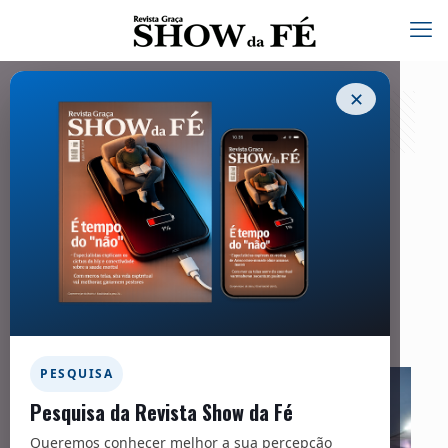
✕
Capa | Evangelização
25/09/2023
Facebook
Twitter
Messenger
Email
WhatsApp
PESQUISA
Pesquisa da Revista Show da Fé
Queremos conhecer melhor a sua percepção