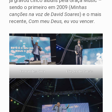
já gravou cinco álbuns pela Graça Music –
sendo o primeiro em 2009 (
Minhas
canções na voz de David Soares
) e o mais
recente,
Com meu Deus, eu vou vencer
.
Fernandes Lima
Eliezer de Tarsis