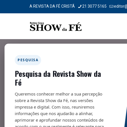
A REVISTA DA FÉ CRISTÃ
21 3077 5165
editor
PESQUISA
Pesquisa da Revista Show da
Atualidade
Fé
14/09/2021
Queremos conhecer melhor a sua percepção
sobre a Revista Show da Fé, nas versões
impressa e digital. Com isso, reuniremos
informações que nos ajudarão a alinhar,
aprimorar e aprofundar nossos conteúdos de
acordo com o que realmente é relevante para