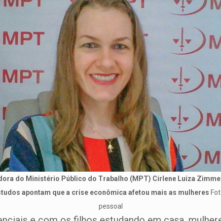
dora do Ministério Público do Trabalho (MPT) Cirlene Luiza Zimme
studos apontam que a crise econômica afetou mais as mulheres
Fot
pessoal
enciais e com os filhos estudando em casa, mulher