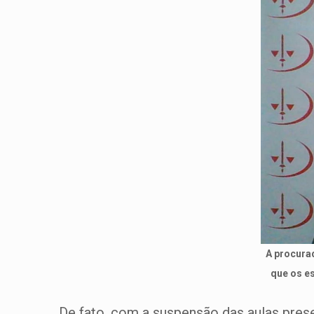
A procura
que os e
De fato, com a suspensão das aulas pres