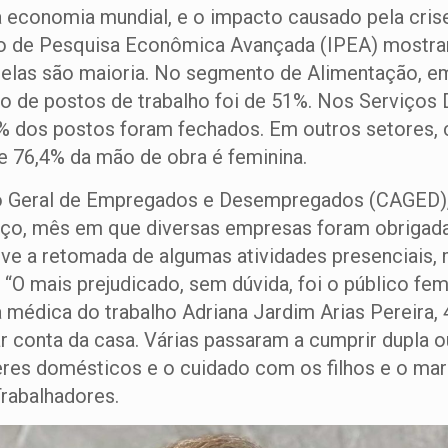
economia mundial, e o impacto causado pela crise s
to de Pesquisa Econômica Avançada (IPEA) mostra
elas são maioria. No segmento de Alimentação, em
o de postos de trabalho foi de 51%. Nos Serviço
,2% dos postos foram fechados. Em outros setores
e 76,4% da mão de obra é feminina.
 Geral de Empregados e Desempregados (CAGED), 
ço, mês em que diversas empresas foram obrigad
uve a retomada de algumas atividades presenciais, 
“O mais prejudicado, sem dúvida, foi o público fem
médica do trabalho Adriana Jardim Arias Pereira, 
r conta da casa. Várias passaram a cumprir dupla ou
es domésticos e o cuidado com os filhos e o marido
Trabalhadores.