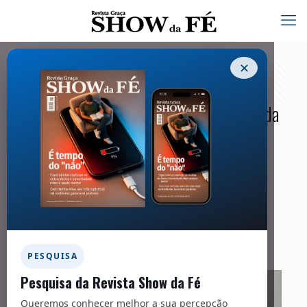
✕
As Escrituras alertam sobre o perigo da
língua, capaz de gerar vida ou morte
14/03/2025
Facebook
Twitter
Messenger
Email
WhatsApp
PESQUISA
Pesquisa da Revista Show da Fé
Queremos conhecer melhor a sua percepção