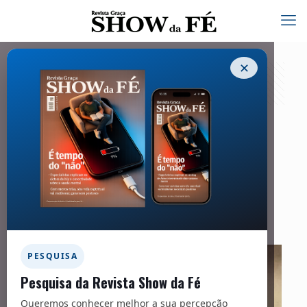
✕
“ALMA NOBRE”
15/12/2024
Facebook
Twitter
Messenger
Email
WhatsApp
PESQUISA
Pesquisa da Revista Show da Fé
Queremos conhecer melhor a sua percepção