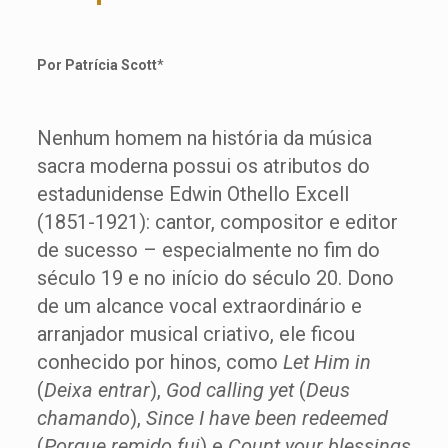
Por Patrícia Scott
*
Nenhum homem na história da música
sacra moderna possui os atributos do
estadunidense Edwin Othello Excell
(1851-1921): cantor, compositor e editor
de sucesso – especialmente no fim do
século 19 e no início do século 20. Dono
de um alcance vocal extraordinário e
arranjador musical criativo, ele ficou
conhecido por hinos, como
Let Him in
(
Deixa entrar
),
God calling yet
(
Deus
chamando
),
Since I have been redeemed
(
Porque remido fui
) e
Count your blessings