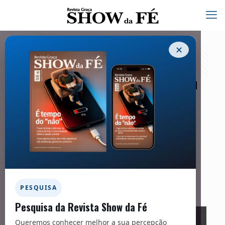
✕
Albert Benjamin Simpson transformou
os marginalizados em prioridade da
missão global
15/08/2025
Facebook
Twitter
Messenger
Email
WhatsApp
PESQUISA
Pesquisa da Revista Show da Fé
Queremos conhecer melhor a sua percepção