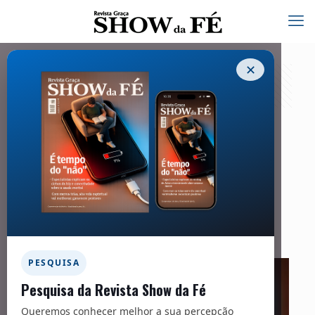
✕
Mulheres que fazem a obra de Deus
26/05/2026
Facebook
Twitter
Messenger
Email
WhatsApp
PESQUISA
Pesquisa da Revista Show da Fé
Queremos conhecer melhor a sua percepção