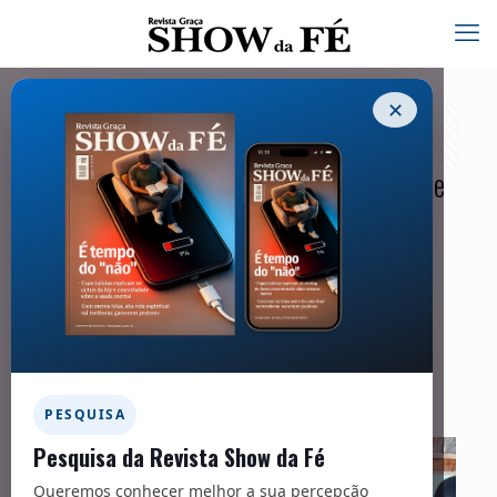
✕
África passa Europa e lidera número de
cristãos no mundo
19/02/2026
Facebook
Twitter
Messenger
Email
WhatsApp
PESQUISA
Pesquisa da Revista Show da Fé
Queremos conhecer melhor a sua percepção