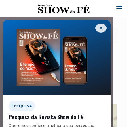
✕
Minha Resposta – 319
07/02/2026
Facebook
Twitter
Messenger
Email
WhatsApp
PESQUISA
Pesquisa da Revista Show da Fé
Queremos conhecer melhor a sua percepção