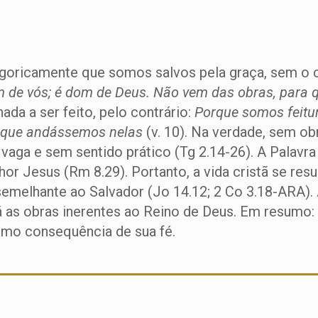
egoricamente que somos salvos pela graça, sem o 
vem de vós; é dom de Deus. Não vem das obras, para
nada a ser feito, pelo contrário:
Porque somos feitu
a que andássemos nelas
(v. 10). Na verdade, sem obr
 vaga e sem sentido prático (Tg 2.14-26). A Palavr
or Jesus (Rm 8.29). Portanto, a vida cristã se res
semelhante ao Salvador (Jo 14.12; 2 Co 3.18-ARA).
á as obras inerentes ao Reino de Deus. Em resumo: 
omo consequência de sua fé.