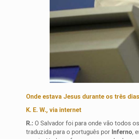
Onde estava Jesus durante os três dias
K. E. W., via internet
R.:
O Salvador foi para onde vão todos o
traduzida para o português por
Inferno
, 