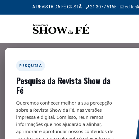
A REVISTA DA FÉ CRISTÃ
21 3077 5165
editor
PESQUISA
Pesquisa da Revista Show da
Minha Resposta – 306
Fé
10/01/2025
Queremos conhecer melhor a sua percepção
sobre a Revista Show da Fé, nas versões
impressa e digital. Com isso, reuniremos
informações que nos ajudarão a alinhar,
aprimorar e aprofundar nossos conteúdos de
Fa
acordo com o que realmente é relevante para