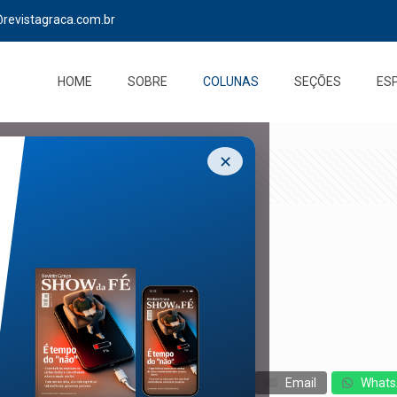
@revistagraca.com.br
HOME
SOBRE
COLUNAS
SEÇÕES
ES
✕
cebook
Twitter
Messenger
Email
Whats