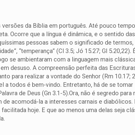
 versões da Bíblia em português. Até pouco tempo a
leta. Ocorre que a língua é dinâmica, e o sentido d
uíssimas pessoas sabem o significado de termos, 
idade”, “temperança” (Cl 3.5; Jó 15.27; Gl 5.20,22).
 logo se ambientaram com a linguagem mais clássi
 em desuso. A compreensão perfeita das Escrituras 
to para realizar a vontade do Senhor (Rm 10.17; 2
el a todos é bem-vindo. Entretanto, há de se tomar 
 Palavra de Deus (Gn 3.1-5).Ora, não é segredo par
im de acomodá-la a interesses carnais e diabólicos
o facilitada hoje. E que ao menos uma delas seja cl
a.