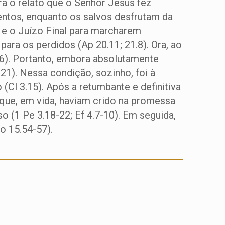
a o relato que o Senhor Jesus fez
entos, enquanto os salvos desfrutam da
s e o Juízo Final para marcharem
ara os perdidos (Ap 20.11; 21.8). Ora, ao
-6). Portanto, embora absolutamente
21). Nessa condição, sozinho, foi à
Cl 3.15). Após a retumbante e definitiva
 que, em vida, haviam crido na promessa
 (1 Pe 3.18-22; Ef 4.7-10). Em seguida,
Co 15.54-57).