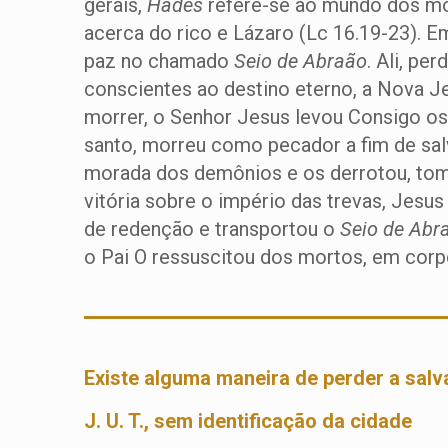
gerais,
Hades
refere-se ao mundo dos mor
acerca do rico e Lázaro (Lc 16.19-23). 
paz no chamado
Seio de Abraão
. Ali, pe
conscientes ao destino eterno, a Nova Je
morrer, o Senhor Jesus levou Consigo os
santo, morreu como pecador a fim de salv
morada dos demônios e os derrotou, toman
vitória sobre o império das trevas, Jesu
de redenção e transportou o
Seio de Abr
o Pai O ressuscitou dos mortos, em corpo 
Existe alguma maneira de perder a sal
J. U. T., sem identificação da cidade