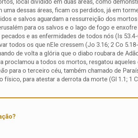
tos, local dividido em duas áreas, como demonstr
Em uma dessas áreas, ficam os perdidos, já em torm
rdidos e salvos aguardam a ressurreição dos morto
rusalém para os salvos e o lago de fogo e enxofre p
 pecados e as enfermidades de todos nós (Is 53.4
ar todos os que nEle cressem (Jo 3.16; 2 Co 5.18-
do de volta a glória que o diabo roubara de Adão (
s a proclamou a todos os mortos, resgatou aqueles
aão
para o terceiro céu, também chamado de Paraíso
físico, para atestar a derrota da morte (Gl 1.1; 1 
vação?