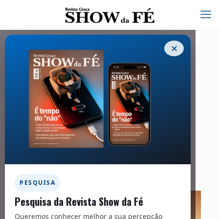
✕
FIRME NO CAMINHO
23/01/2026
COMPARTILHE
Facebook
Twitter
Messenger
Email
WhatsApp
PESQUISA
Pesquisa da Revista Show da Fé
Queremos conhecer melhor a sua percepção