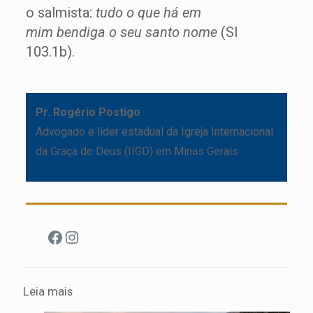
o salmista:
tudo o que há em
mim bendiga o seu santo nome
(Sl
103.1b).
Pr. Rogério Postigo
Advogado e líder estadual da Igreja Internacional
da Graça de Deus (IIGD) em Minas Gerais
Facebook
Instagram
Leia mais