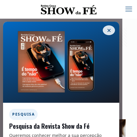
✕
Família – 292
25/11/2023
COMPARTILHE
Facebook
Twitter
Messenger
Email
WhatsApp
PESQUISA
Pesquisa da Revista Show da Fé
Queremos conhecer melhor a sua percepção