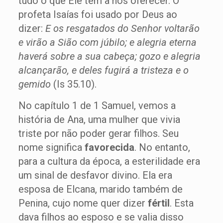
tudo o que Ele tem a nos oferecer. O
profeta Isaías foi usado por Deus ao
dizer:
E os resgatados do Senhor voltarão
e virão a Sião com júbilo; e alegria eterna
haverá sobre a sua cabeça; gozo e alegria
alcançarão, e deles fugirá a tristeza e o
gemido
(Is 35.10).
No capítulo 1 de 1 Samuel, vemos a
história de Ana, uma mulher que vivia
triste por não poder gerar filhos. Seu
nome significa
favorecida
. No entanto,
para a cultura da época, a esterilidade era
um sinal de desfavor divino. Ela era
esposa de Elcana, marido também de
Penina, cujo nome quer dizer
fértil
. Esta
dava filhos ao esposo e se valia disso