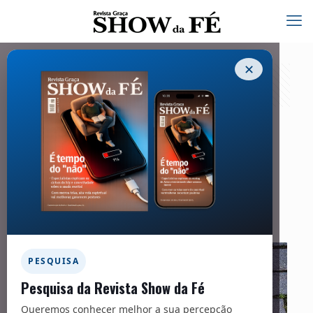
✕
Família – 273
01/04/2022
Facebook
Twitter
Messenger
Email
WhatsApp
PESQUISA
Pesquisa da Revista Show da Fé
Queremos conhecer melhor a sua percepção