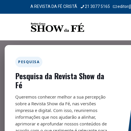
A REVISTA DA FÉ CRISTÃ
21 3077 5165
editor
PESQUISA
Pesquisa da Revista Show da
Família – 272
Fé
01/03/2022
Queremos conhecer melhor a sua percepção
sobre a Revista Show da Fé, nas versões
impressa e digital. Com isso, reuniremos
informações que nos ajudarão a alinhar,
aprimorar e aprofundar nossos conteúdos de
Fa
acordo com o que realmente é relevante para