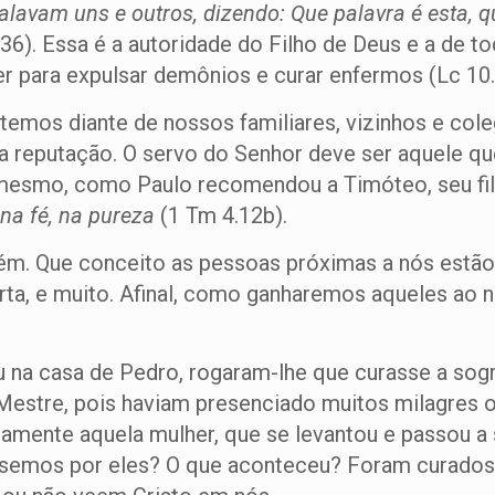
falavam uns e outros, dizendo: Que palavra é esta,
,36). Essa é a autoridade do Filho de Deus e a de t
r para expulsar demônios e curar enfermos (Lc 10.
emos diante de nossos familiares, vizinhos e cole
oa reputação. O servo do Senhor deve ser aquele qu
 mesmo, como Paulo recomendou a Timóteo, seu fil
 na fé, na pureza
(1 Tm 4.12b).
m. Que conceito as pessoas próximas a nós estão
rta, e muito. Afinal, como ganharemos aqueles ao 
na casa de Pedro, rogaram-lhe que curasse a sogra 
estre, pois haviam presenciado muitos milagres o
tamente aquela mulher, que se levantou e passou a 
ssemos por eles? O que aconteceu? Foram curados?