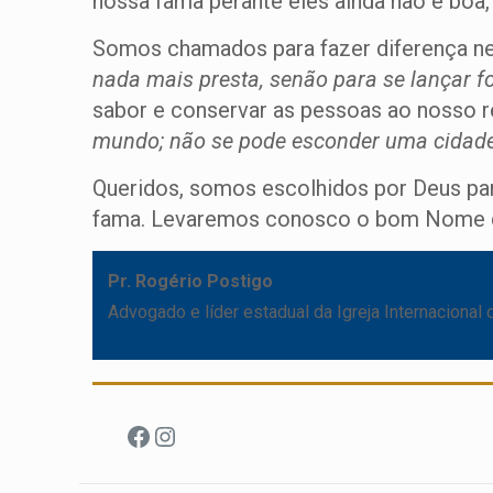
nossa fama perante eles ainda não é boa
Somos chamados para fazer diferença n
nada mais presta, senão para se lançar f
sabor e conservar as pessoas ao nosso 
mundo; não se pode esconder uma cidade
Queridos, somos escolhidos por Deus par
fama. Levaremos conosco o bom Nome do
Pr. Rogério Postigo
Advogado e líder estadual da Igreja Internacional
Facebook
Instagram