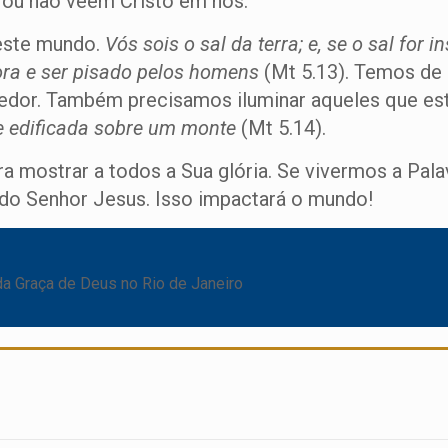
, ou não veem Cristo em nós.
este mundo.
Vós sois o sal da terra; e, se o sal for
ora e ser pisado pelos homens
(Mt 5.13). Temos de 
redor. Também precisamos iluminar aqueles que es
 edificada sobre um monte
(Mt 5.14).
a mostrar a todos a Sua glória. Se vivermos a Pal
 Senhor Jesus. Isso impactará o mundo!
 da Graça de Deus no Rio de Janeiro