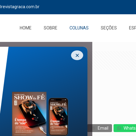
@revistagraca.com.br
HOME
SOBRE
COLUNAS
SEÇÕES
ES
✕
cebook
Twitter
Messenger
Email
Whats