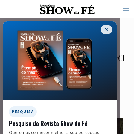
✕
DONS MINISTERIAIS (PARTE 2):
PASTOR, DOUTOR E DONS DE SOCORRO
15/09/2025
Facebook
Twitter
Messenger
Email
WhatsApp
PESQUISA
Pesquisa da Revista Show da Fé
Queremos conhecer melhor a sua percepção