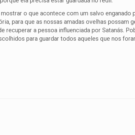
 porque ela precisa estar guardada no redil.
e mostrar o que acontece com um salvo enganado pe
tória, para que as nossas amadas ovelhas possam g
de recuperar a pessoa influenciada por Satanás. Po
escolhidos para guardar todos aqueles que nos fora