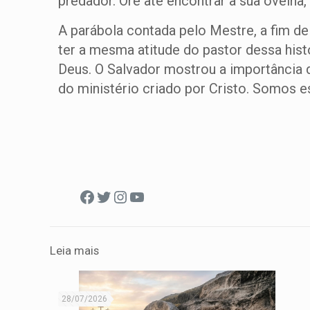
predador. Ore até encontrar a sua ovelha,
A parábola contada pelo Mestre, a fim d
ter a mesma atitude do pastor dessa his
Deus. O Salvador mostrou a importância 
do ministério criado por Cristo. Somos 
Facebook
Twitter
Instagram
Youtube
Leia mais
28/07/2026