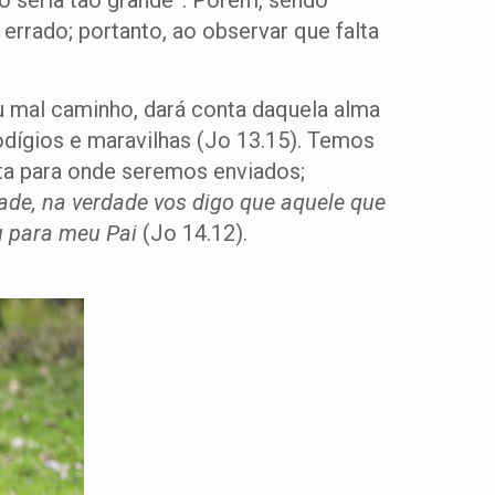
ão seria tão grande”. Porém, sendo
errado; portanto, ao observar que falta
eu mal caminho, dará conta daquela alma
odígios e maravilhas (Jo 13.15). Temos
ta para onde seremos enviados;
ade, na verdade vos digo que aquele que
u para meu Pai
(Jo 14.12).