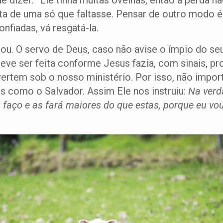
 dizer: “Ele tinha muitas ovelhas, então a perda n
nta de uma só que faltasse. Pensar de outro modo é 
nfiadas, vá resgatá-la.
rou. O servo de Deus, caso não avise o ímpio do s
deve ser feita conforme Jesus fazia, com sinais, pr
ertem sob o nosso ministério. Por isso, não impor
s como o Salvador. Assim Ele nos instruiu:
Na verd
faço e as fará maiores do que estas, porque eu vo