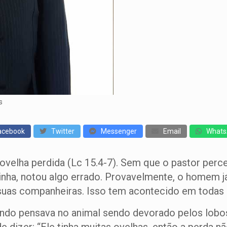
s
cebook
Twitter
Messenger
Email
Whats
ovelha perdida (Lc 15.4-7). Sem que o pastor perc
ha, notou algo errado. Provavelmente, o homem já 
s suas companheiras. Isso tem acontecido em toda
ando pensava no animal sendo devorado pelos lobos