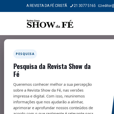
A REVISTA DA FÉ CRISTÃ
21 3077 5165
editor
PESQUISA
Pesquisa da Revista Show da
CUIDE DAS SUAS OVELHAS
Fé
14/02/2025
Queremos conhecer melhor a sua percepção
sobre a Revista Show da Fé, nas versões
impressa e digital. Com isso, reuniremos
informações que nos ajudarão a alinhar,
aprimorar e aprofundar nossos conteúdos de
acordo com o que realmente é relevante para