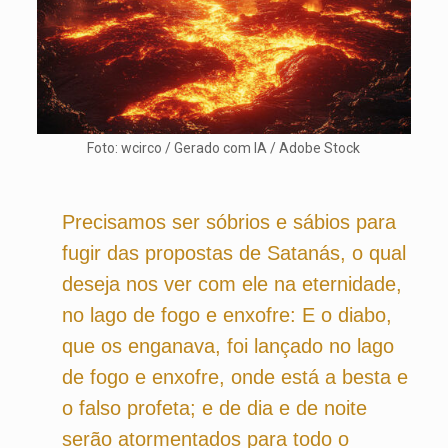
Foto: wcirco / Gerado com IA / Adobe Stock
Precisamos ser sóbrios e sábios para
fugir das propostas de Satanás, o qual
deseja nos ver com ele na eternidade,
no lago de fogo e enxofre: E o diabo,
que os enganava, foi lançado no lago
de fogo e enxofre, onde está a besta e
o falso profeta; e de dia e de noite
serão atormentados para todo o