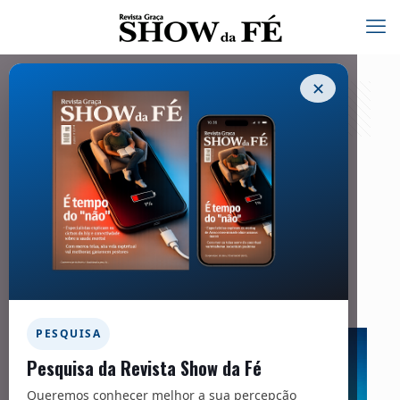
✕
O QUE SOMOS EM CRISTO
15/09/2025
Facebook
Twitter
Messenger
Email
WhatsApp
PESQUISA
Pesquisa da Revista Show da Fé
Queremos conhecer melhor a sua percepção