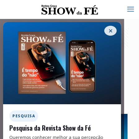
✕
Carta Viva – 296
25/03/2024
Facebook
Twitter
Messenger
Email
WhatsApp
PESQUISA
Pesquisa da Revista Show da Fé
Queremos conhecer melhor a sua percepção