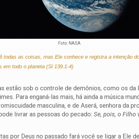
Foto: NASA
ê todas as coisas, mas Ele conhece e registra a intenção 
 em todo o planeta (Sl 139.1-4)
estão sob o controle de demônios, como os da las
rimes. Para enganá-las mais, há ainda a música mun
romiscuidade masculina, e de Aserá, senhora da p
pode livrar as pessoas do pecado:
Se, pois, o Filho
tas por Deus no passado fará você se ligar a Ele d