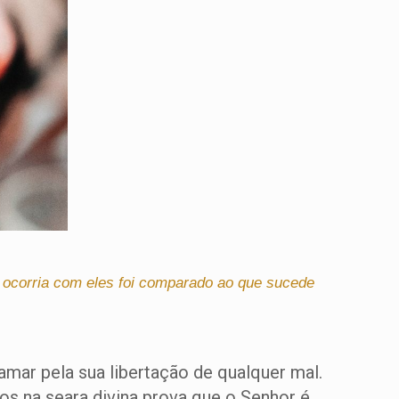
ue ocorria com eles foi comparado ao que sucede
mar pela sua libertação de qualquer mal.
os na seara divina prova que o Senhor é