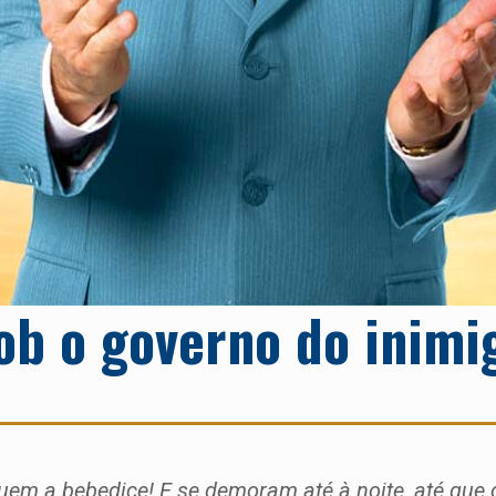
ob o governo do inimi
em a bebedice! E se demoram até à noite, até que o