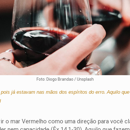
Foto: Diogo Brandao / Unsplash
s, pois já estavam nas mãos dos espíritos do erro. Aquilo q
l
ir o mar Vermelho como uma direção para você cla
der nem capacidade (Êx 14.1-30). Aquilo que fazem