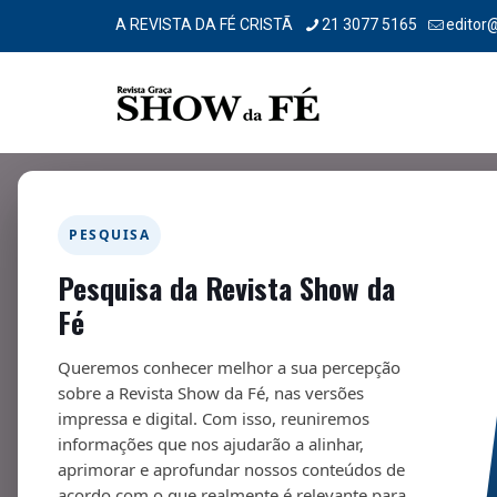
A REVISTA DA FÉ CRISTÃ
21 3077 5165
editor
PESQUISA
Pesquisa da Revista Show da
Carta Viva – 268
Fé
01/11/2021
Queremos conhecer melhor a sua percepção
sobre a Revista Show da Fé, nas versões
impressa e digital. Com isso, reuniremos
informações que nos ajudarão a alinhar,
aprimorar e aprofundar nossos conteúdos de
acordo com o que realmente é relevante para