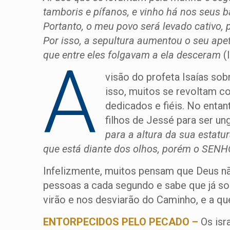
tamboris e pífanos, e vinho há nos seus
Portanto, o meu povo será levado cativo, 
Por isso, a sepultura aumentou o seu apet
que entre eles folgavam a ela desceram
(
A
visão do profeta Isaías sob
isso, muitos se revoltam co
dedicados e fiéis. No enta
filhos de Jessé para ser ung
para a altura da sua estat
que está diante dos olhos, porém o SEN
Infelizmente, muitos pensam que Deus nã
pessoas a cada segundo e sabe que já so
virão e nos desviarão do Caminho, e a que
ENTORPECIDOS PELO PECADO –
Os isr