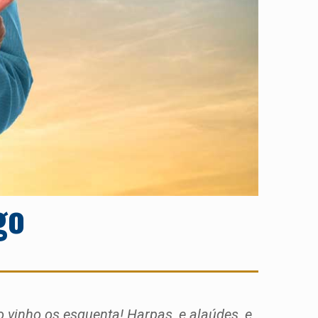
go
 vinho os esquenta! Harpas, e alaúdes, e