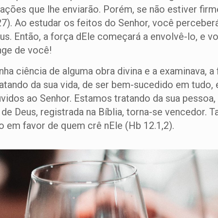
ções que lhe enviarão. Porém, se não estiver firm
-27). Ao estudar os feitos do Senhor, você perceb
us. Então, a força dEle começará a envolvê-lo, e vo
nge de você!
a ciência de alguma obra divina e a examinava, a 
atando da sua vida, de ser bem-sucedido em tudo, 
idos ao Senhor. Estamos tratando da sua pessoa, q
e Deus, registrada na Bíblia, torna-se vencedor. T
 em favor de quem crê nEle (Hb 12.1,2).