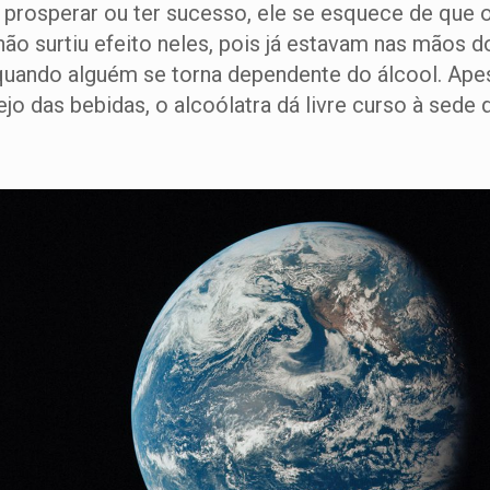
osperar ou ter sucesso, ele se esquece de que o I
ão surtiu efeito neles, pois já estavam nas mãos do
ando alguém se torna dependente do álcool. Apesa
jo das bebidas, o alcoólatra dá livre curso à sede 