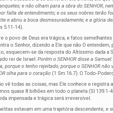
 banquetes; e não olham para a obra do SENHOR, n
por falta de entendimento; e os seus nobres terão f
ite e abriu a boca desmesuradamente; e a glória del
Is 5.11-14).
re o povo de Deus era trágica, e fatos semelhantes 
ntra o Senhor, dizendo a Ele que não O entendem, p
nto, esquecem-se da resposta do Altíssimo dada a 
ido rei de Israel:
Porém o SENHOR disse a Samuel: 
ura, porque o tenho rejeitado; porque o SENHOR nã
HOR olha para o coração
(1 Sm 16.7). O Todo-Podero
o vê todas as coisas, mas Ele conhece e registra 
mos quase 8 bilhões em todo o planeta (Sl 139.1-4
da impensada e trágica será irreversível.
aelitas estavam em uma trajetória descendente, e s