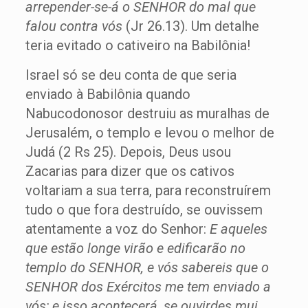
arrepender-se-á o SENHOR do mal que
falou contra vós
(Jr 26.13). Um detalhe
teria evitado o cativeiro na Babilônia!
Israel só se deu conta de que seria
enviado à Babilônia quando
Nabucodonosor destruiu as muralhas de
Jerusalém, o templo e levou o melhor de
Judá (2 Rs 25). Depois, Deus usou
Zacarias para dizer que os cativos
voltariam a sua terra, para reconstruírem
tudo o que fora destruído, se ouvissem
atentamente a voz do Senhor:
E aqueles
que estão longe virão e edificarão no
templo do SENHOR, e vós sabereis que o
SENHOR dos Exércitos me tem enviado a
vós; e isso acontecerá, se ouvirdes mui