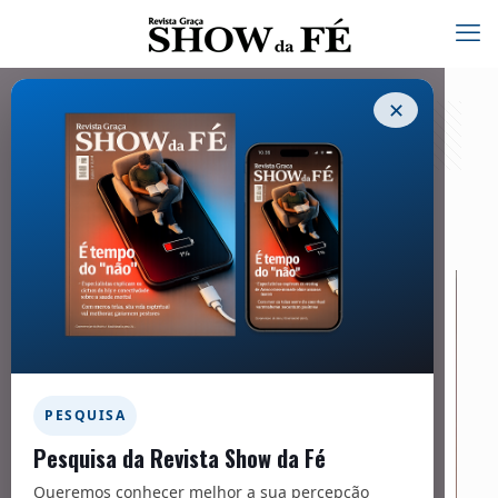
✕
Carta do Pastor à ovelha – 294
31/01/2024
PESQUISA
Pesquisa da Revista Show da Fé
Queremos conhecer melhor a sua percepção