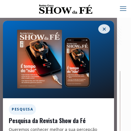
✕
Carta do Pastor à ovelha – 266
14/09/2021
PESQUISA
Pesquisa da Revista Show da Fé
Queremos conhecer melhor a sua percepção