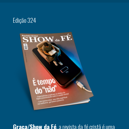
Edição 324
Graça/Show da Fé
, a revista da fé cristã é uma