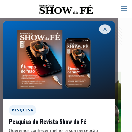
✕
Carta do Pastor à ovelha – 254
01/09/2020
PESQUISA
Pesquisa da Revista Show da Fé
Queremos conhecer melhor a sua percepção