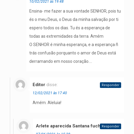
10/02/2021 às 19:48
Ensina- me fazer a sua vontade SENHOR, pois tu
és o meu Deus, o Deus da minha salvação por ti
espero todos os dias. Tu és a esperança de
todas as extremidades da terra. Amém
O SENHOR é minha esperança, e a esperança ñ
trás confusão porquanto o amor de Deus está
derramando em nosso coração….
Editor
disse:
Responder
12/02/2021 às 17:40
Amém. Aleluia!
Arlete aparecida Santana fuchs
disse:
Responder