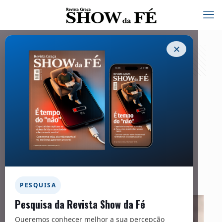
✕
A plenitude do Pai em nós (Parte 1):
Estêvão
11/12/2025
Facebook
Twitter
Messenger
Email
WhatsApp
PESQUISA
Pesquisa da Revista Show da Fé
Queremos conhecer melhor a sua percepção