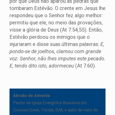
por que Deus não aparou as pedras que
tombaram Estêvão. O crente em Jesus lhe
respondeu que o Senhor fez algo melhor:
permitiu que ele, no meio das provações,
visse a glória de Deus (At 7.54,55). Então,
Estêvão perdoou os inimigos que o
injuriaram e disse suas últimas palavras:
E,
pondo-se de joelhos, clamou com grande
voz: Senhor, não lhes imputes este pecado.
E, tendo dito isto, adormeceu
(At 7.60).
Abraão de Almeida
Pastor da Igreja Evangélica Brasileira em
Coconut Creek, Flórida, EUA, e autor de mais de