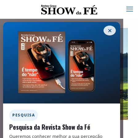
✕
PESQUISA
Pesquisa da Revista Show da Fé
06/01/2026
Queremos conhecer melhor a sua percepção