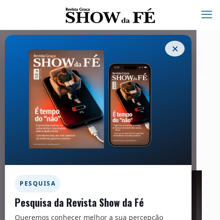
✕
Saudáveis Advertências – 293
22/12/2023
Facebook
Twitter
Messenger
Email
WhatsApp
PESQUISA
Pesquisa da Revista Show da Fé
Queremos conhecer melhor a sua percepção