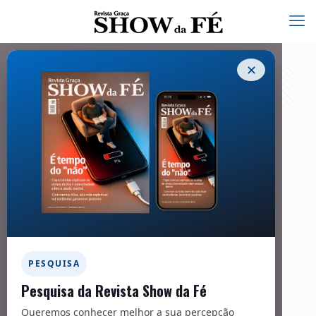
✕
Palavra dos Patrocinadores – 277
08/08/2022
Facebook
Twitter
Messenger
Email
WhatsApp
PESQUISA
Pesquisa da Revista Show da Fé
Queremos conhecer melhor a sua percepção