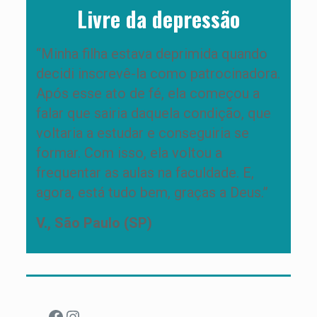
Livre da depressão
“Minha filha estava deprimida quando
decidi inscrevê-la como patrocinadora.
Após esse ato de fé, ela começou a
falar que sairia daquela condição, que
voltaria a estudar e conseguiria se
formar. Com isso, ela voltou a
frequentar as aulas na faculdade. E,
agora, está tudo bem, graças a Deus.”
V., São Paulo (SP)
Facebook
Instagram