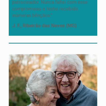
patrocinador. Nunca faltei com esse
compromisso e tenho recebido
inúmeras bênçãos.”
J. F., Ribeirão das Neves (MG)