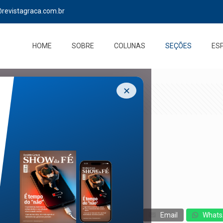
@revistagraca.com.br
HOME
SOBRE
COLUNAS
SEÇÕES
ES
✕
cebook
Twitter
Messenger
Email
Whats