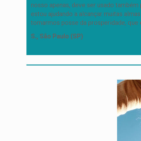
nosso apenas, deve ser usado também pa
estou ajudando a alcançar muitas almas
tomarmos posse da prosperidade, que 
S., São Paulo (SP)