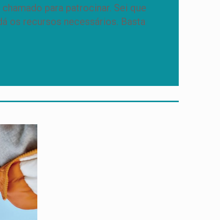
 chamado para patrocinar. Sei que
dá os recursos necessários. Basta