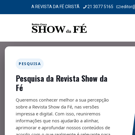
A REVISTA DA FÉ CRISTÃ
21 3077 5165
editor
PESQUISA
Pesquisa da Revista Show da
“Nova criatura”
Fé
15/08/2024
Queremos conhecer melhor a sua percepção
sobre a Revista Show da Fé, nas versões
impressa e digital. Com isso, reuniremos
informações que nos ajudarão a alinhar,
aprimorar e aprofundar nossos conteúdos de
Fa
acordo com o que realmente é relevante para