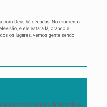
anda com Deus há décadas. No momento
evisão, e ele estará lá, orando e
odos os lugares, vemos gente sendo
 que a autora dizia que o dinheiro não é