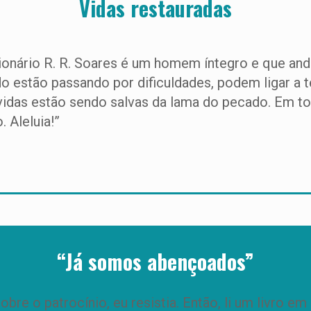
Vidas restauradas
sionário R. R. Soares é um homem íntegro e que 
estão passando por dificuldades, podem ligar a tel
vidas estão sendo salvas da lama do pecado. Em t
 Aleluia!”
“Já somos abençoados”
bre o patrocínio, eu resistia. Então, li um livro em