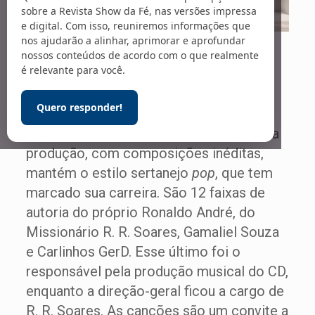
sobre a Revista Show da Fé, nas versões impressa
e digital. Com isso, reuniremos informações que
No caminho certo
nos ajudarão a alinhar, aprimorar e aprofundar
nossos conteúdos de acordo com o que realmente
é relevante para você.
O cantor e compositor Ronaldo André
Quero responder!
acaba de lançar seu mais recente álbum
pela Graça Music:
Deus é por nós
. A nova
produção, com composições inéditas,
mantém o estilo sertanejo
pop
, que tem
marcado sua carreira. São 12 faixas de
autoria do próprio Ronaldo André, do
Missionário R. R. Soares, Gamaliel Souza
e Carlinhos GerD. Esse último foi o
responsável pela produção musical do CD,
enquanto a direção-geral ficou a cargo de
R. R. Soares. As canções são um convite a