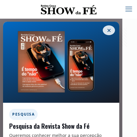
✕
Missões – 283
10/02/2023
COMPARTILHE
Facebook
Twitter
Messenger
Email
WhatsApp
PESQUISA
Pesquisa da Revista Show da Fé
Igreja na guerra
Queremos conhecer melhor a sua percepção