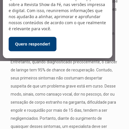
tem probabilidade de cura reduzida quem desenvolve esse
sobre a Revista Show da Fé, nas versões impressa
tipo de câncer e continua a fumar e beber. Persistir nesses
e digital. Com isso, reuniremos informações que
nos ajudarão a alinhar, aprimorar e aprofundar
vícios aumenta o risco de aparecimento de um segundo
nossos conteúdos de acordo com o que realmente
tumor na área da cabeça e do pescoço. O excesso de
é relevante para você.
gordura corporal, o estresse e o mau uso da voz também
elevam o risco de desenvolver um tumor maligno nessa
Quero responder!
região.
Entretanto, quando diagnosticado precocemente, o câncer
de laringe tem 95% de chance de recuperação. Contudo,
seus primeiros sintomas não costumam despertar
suspeita de que um problema grave está em curso. Desse
modo, sinais, como cansaço vocal, dor no pescoço, dor ou
sensação de corpo estranho na garganta, dificuldade para
engolir e rouquidão por mais de 15 dias, tendem a ser
negligenciados. Portanto, diante do surgimento de
quaisquer desses sintomas, um especialista deve ser