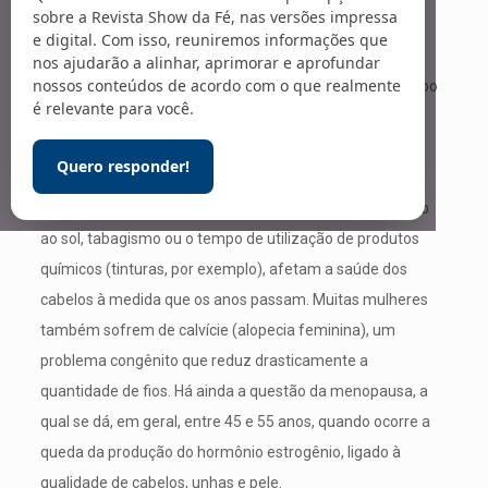
sobre a Revista Show da Fé, nas versões impressa
Foto: Pexels / Mart Production
e digital. Com isso, reuniremos informações que
Os efeitos do envelhecimento sobre os cabelos das
nos ajudarão a alinhar, aprimorar e aprofundar
nossos conteúdos de acordo com o que realmente
mulheres não afetam só a cor (
foto
). Na verdade, o tempo
é relevante para você.
em si gera o desgaste dos fios: com o avançar da idade,
existe uma perda natural de certas substâncias, como a
Quero responder!
queratina e lipídeos, deixando os fios mais finos e
quebradiços. Além disso, vários fatores, como exposição
ao sol, tabagismo ou o tempo de utilização de produtos
químicos (tinturas, por exemplo), afetam a saúde dos
cabelos à medida que os anos passam. Muitas mulheres
também sofrem de calvície (alopecia feminina), um
problema congênito que reduz drasticamente a
quantidade de fios. Há ainda a questão da menopausa, a
qual se dá, em geral, entre 45 e 55 anos, quando ocorre a
queda da produção do hormônio estrogênio, ligado à
qualidade de cabelos, unhas e pele.