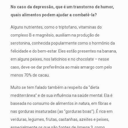
No caso da depressão, que é um transtorno de humor,
quais alimentos podem ajudar a combatê-la?
Alguns nutrientes, como o triptofano, vitaminas do
complexo B e magnésio, auxiliam na produção de
serotonina, conhecida popularmente como o hormônio da
felicidade e do bem-estar. Eles estão presentes na banana,
em alguns peixes, nos laticínios e no chocolate – nesse
caso, deve-se dar preferência ao mais amargo com pelo
menos 70% de cacau.
Muito se tem falado também a respeito da “dieta
mediterrânea” e de sua influência na saúde mental. Ela é
baseada no consumo de alimentos
in natura
, em fibras e
nas gorduras insaturadas (as “gorduras boas”). É rica em
verduras, legumes, frutas, castanhas, azeites e peixes,
especialmente os que são fontes de ômega 3, como