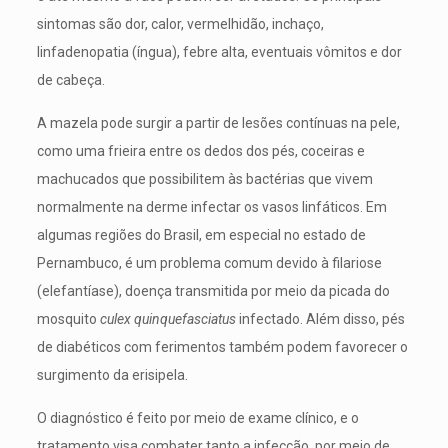
sintomas são dor, calor, vermelhidão, inchaço,
linfadenopatia (íngua), febre alta, eventuais vômitos e dor
de cabeça.
A mazela pode surgir a partir de lesões contínuas na pele,
como uma frieira entre os dedos dos pés, coceiras e
machucados que possibilitem às bactérias que vivem
normalmente na derme infectar os vasos linfáticos. Em
algumas regiões do Brasil, em especial no estado de
Pernambuco, é um problema comum devido à filariose
(elefantíase), doença transmitida por meio da picada do
mosquito
culex quinquefasciatus
infectado. Além disso, pés
de diabéticos com ferimentos também podem favorecer o
surgimento da erisipela.
O diagnóstico é feito por meio de exame clínico, e o
tratamento visa combater tanto a infecção, por meio de