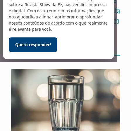
sobre a Revista Show da Fé, nas versões impressa
milagres – relatadas por leitores da revista
e digital. Com isso, reuniremos informações que
nos ajudarão a alinhar, aprimorar e aprofundar
e por aqueles que assistem ao programa do
nossos conteúdos de acordo com o que realmente
Missionário na TV.
é relevante para você.
Quero responder!