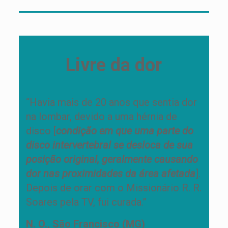
Livre da dor
“Havia mais de 20 anos que sentia dor
na lombar, devido a uma hérnia de
disco [
condição em que uma parte do
disco intervertebral se desloca de sua
posição original, geralmente causando
dor nas proximidades da área afetada
].
Depois de orar com o Missionário R. R.
Soares pela TV, fui curada.”
N. O., São Francisco (MG)