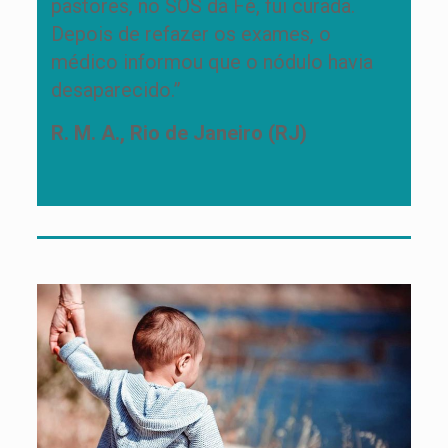
pastores, no SOS da Fé, fui curada.
Depois de refazer os exames, o
médico informou que o nódulo havia
desaparecido.”
R. M. A., Rio de Janeiro (RJ)