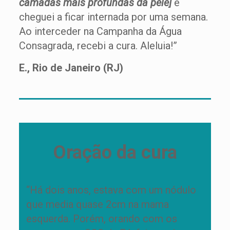
camadas mais profundas da pele]
e
cheguei a ficar internada por uma semana.
Ao interceder na Campanha da Água
Consagrada, recebi a cura. Aleluia!”
E., Rio de Janeiro (RJ)
Oração da cura
“Há dois anos, estava com um nódulo
que media quase 2cm na mama
esquerda. Porém, orando com os