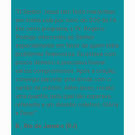
“O Senhor Jesus tem feito maravilhas
em minha vida por meio do SOS da Fé.
Em certo programa, o Pr. Rogério
Postigo intercedeu ao Senhor
especialmente em favor de quem tinha
problemas financeiros. Eu estava com
pouco dinheiro e precisava honrar
vários compromissos. Após a oração,
consegui parcelar uma dívida com o
cartão de crédito. Além disso, recebi
uma quantia, pela qual não esperava,
referente a um dissídio coletivo. Glória
a Deus!”
B., Rio de Janeiro (RJ)