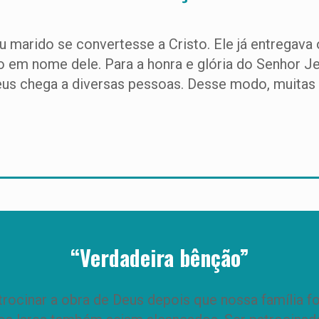
marido se convertesse a Cristo. Ele já entregava o
nio em nome dele. Para a honra e glória do Senhor J
Deus chega a diversas pessoas. Desse modo, muita
“Verdadeira bênção”
ocinar a obra de Deus depois que nossa família fo