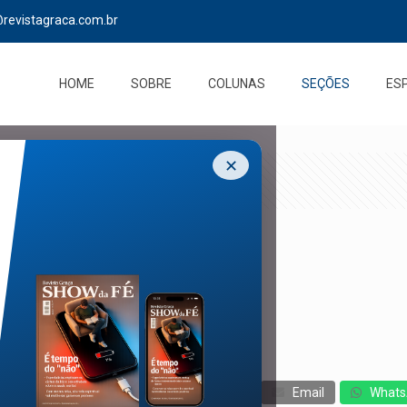
@revistagraca.com.br
HOME
SOBRE
COLUNAS
SEÇÕES
ES
✕
cebook
Twitter
Messenger
Email
Whats