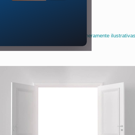
As fotos publicadas nesta seção são meramente ilustrativa