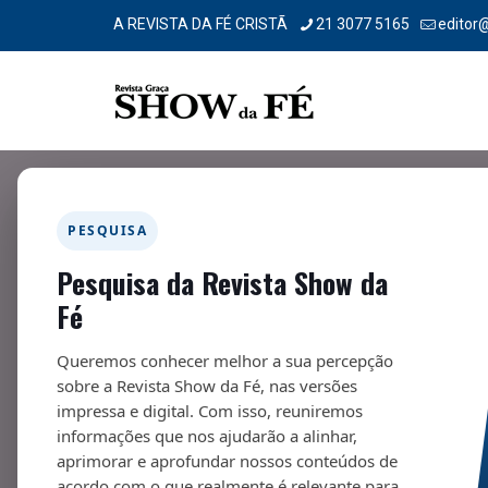
A REVISTA DA FÉ CRISTÃ
21 3077 5165
editor
PESQUISA
Pesquisa da Revista Show da
Ganhando almas
Fé
17/06/2024
Queremos conhecer melhor a sua percepção
sobre a Revista Show da Fé, nas versões
impressa e digital. Com isso, reuniremos
informações que nos ajudarão a alinhar,
aprimorar e aprofundar nossos conteúdos de
Fa
acordo com o que realmente é relevante para