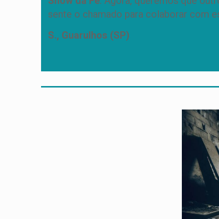
Show da Fé
. Agora, queremos que outr
sente o chamado para colaborar com ess
S., Guarulhos (SP)