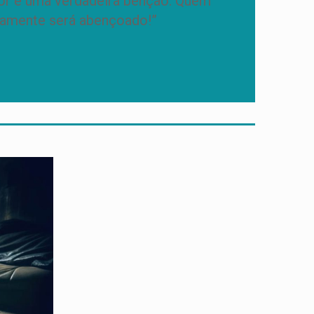
dor é uma verdadeira bênção. Quem
rtamente será abençoado!”