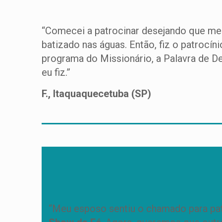
“Comecei a patrocinar desejando que meu 
batizado nas águas. Então, fiz o patrocí
programa do Missionário, a Palavra de 
eu fiz.”
F., Itaquaquecetuba (SP)
“Meu esposo sentiu o chamado para patr