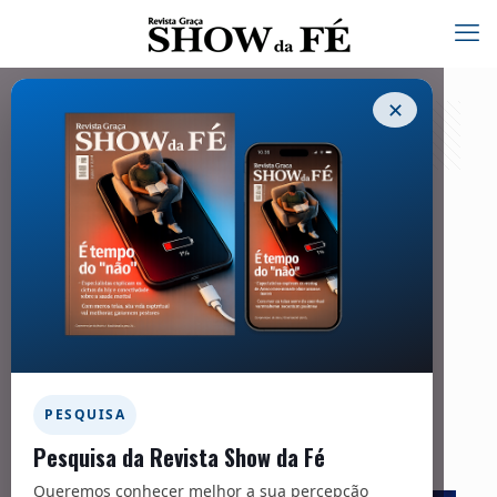
✕
Fundamentalmente decente
27/05/2024
Facebook
Twitter
Messenger
Email
WhatsApp
Fundamentalmente decente
PESQUISA
Pesquisa da Revista Show da Fé
Queremos conhecer melhor a sua percepção