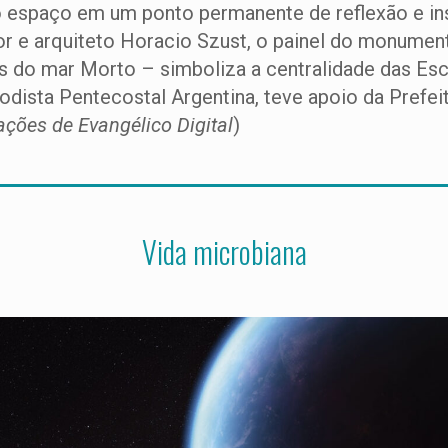
 o espaço em um ponto permanente de reflexão e i
tor e arquiteto Horacio Szust, o painel do monum
 do mar Morto – simboliza a centralidade das Escri
etodista Pentecostal Argentina, teve apoio da Prefe
ações de Evangélico Digital
)
Vida microbiana