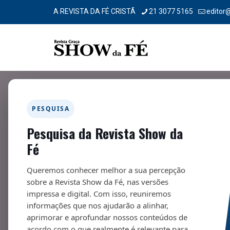
A REVISTA DA FÉ CRISTÃ
21 3077 5165
editor
PESQUISA
Pesquisa da Revista Show da
Abandono da fé
Fé
12/06/2025
Queremos conhecer melhor a sua percepção
sobre a Revista Show da Fé, nas versões
impressa e digital. Com isso, reuniremos
informações que nos ajudarão a alinhar,
aprimorar e aprofundar nossos conteúdos de
Fa
acordo com o que realmente é relevante para