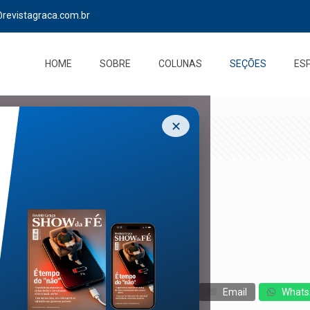
@revistagraca.com.br
HOME
SOBRE
COLUNAS
SEÇÕES
ES
✕
cebook
Twitter
Messenger
Email
Whats