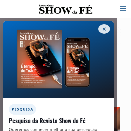
✕
Dados assustadores
19/05/2026
Facebook
Twitter
Messenger
Email
WhatsApp
PESQUISA
Pesquisa da Revista Show da Fé
Queremos conhecer melhor a sua percepção