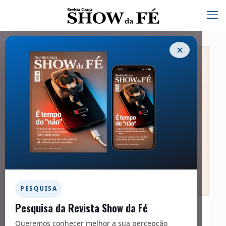
✕
PESQUISA
Pesquisa da Revista Show da Fé
11/12/2025
Queremos conhecer melhor a sua percepção