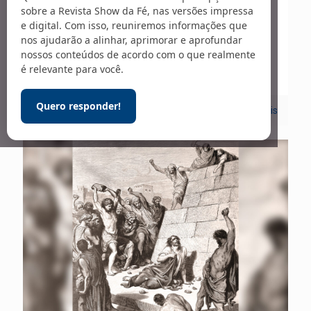
Teólogo e pastor, Roger Williams
sobre a Revista Show da Fé, nas versões impressa
e digital. Com isso, reuniremos informações que
se destacou por defender o
nos ajudarão a alinhar, aprimorar e aprofundar
nossos conteúdos de acordo com o que realmente
direito à livre consciência de fé
é relevante para você.
Quero responder!
0
Leia mais